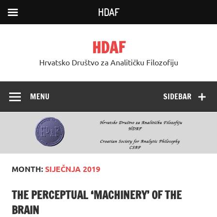
HDAF
Skip
to
HDAF
content
Hrvatsko Društvo za Analitičku Filozofiju
MENU
SIDEBAR
MONTH:
SIJEČNJA 2019
THE PERCEPTUAL ‘MACHINERY’ OF THE
BRAIN