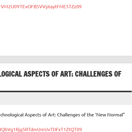
TmFVM2U0YTEvOFBSVVptaytFME5TZz09
LOGICAL ASPECTS OF ART: CHALLENGES OF
echnological Aspects of Art: Challenges of the ‘New Normal”
VDRQbVg1Rjg5RTdmUmUvTDFxT1ZtQT09