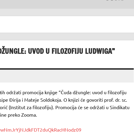
DŽUNGLE: UVOD U FILOZOFIJU LUDWIGA”
6h održati promocija knjige “Čuda džungle: uvod u filozofiju
e Đirija i Mateje Soldokoja. O knjizi će govoriti prof. dr. sc.
orić (Institut za filozofiju). Promocija će se održati u Sindikatu
nline preko Zooma.
a3QwNmJrYjNJdkFDT2duQkRacHNodz09