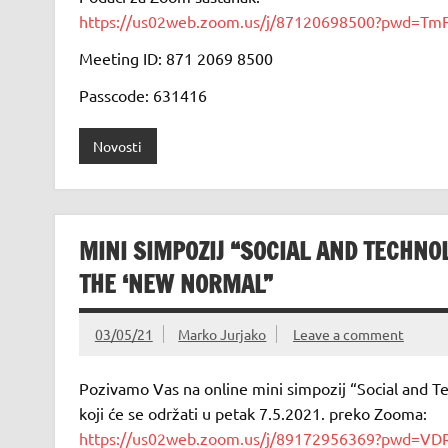
https://us02web.zoom.us/j/87120698500?pwd=
Meeting ID: 871 2069 8500
Passcode: 631416
Novosti
MINI SIMPOZIJ “SOCIAL AND TECHNO
THE ‘NEW NORMAL”
03/05/21
Marko Jurjako
Leave a comment
Pozivamo Vas na online mini simpozij “Social and T
koji će se održati u petak 7.5.2021. preko Zooma:
https://us02web.zoom.us/j/89172956369?pwd=