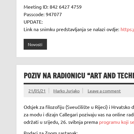
Meeting ID: 842 6427 4759
Passcode: 947077
UPDATE:
Link na snimku predstavljanja se nalazi ovdje:
https
Novosti
POZIV NA RADIONICU “ART AND TECH
21/05/21
Marko Jurjako
Leave a comment
Odsjek za filozofiju (Sveučilište u Rijeci) i Hrvatsko 
za modu i dizajn Callegari pozivaju vas na online ra
održati u srijedu, 26. svibnja prema
programu koji se
Podaci za Zoom sastanak: