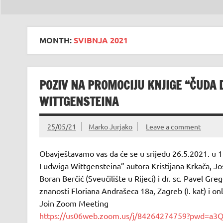
MONTH:
SVIBNJA 2021
POZIV NA PROMOCIJU KNJIGE “ČUDA 
WITTGENSTEINA
25/05/21
Marko Jurjako
Leave a comment
Obavještavamo vas da će se u srijedu 26.5.2021. u 1
Ludwiga Wittgensteina” autora Kristijana Krkača, Josip
Boran Berčić (Sveučilište u Rijeci) i dr. sc. Pavel Greg
znanosti Floriana Andrašeca 18a, Zagreb (I. kat) i o
Join Zoom Meeting
https://us06web.zoom.us/j/84264274759?pwd=