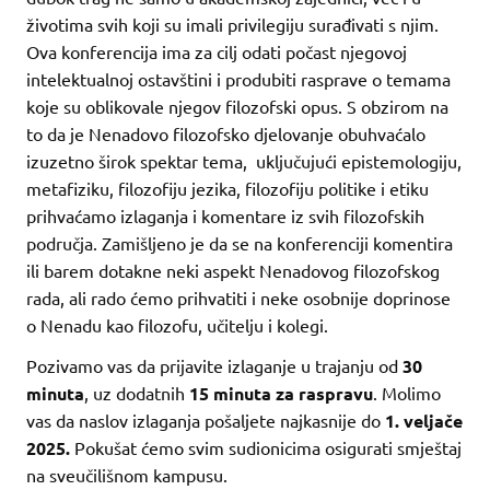
životima svih koji su imali privilegiju surađivati s njim.
Ova konferencija ima za cilj odati počast njegovoj
intelektualnoj ostavštini i produbiti rasprave o temama
koje su oblikovale njegov filozofski opus. S obzirom na
to da je Nenadovo filozofsko djelovanje obuhvaćalo
izuzetno širok spektar tema, uključujući epistemologiju,
metafiziku, filozofiju jezika, filozofiju politike i etiku
prihvaćamo izlaganja i komentare iz svih filozofskih
područja. Zamišljeno je da se na konferenciji komentira
ili barem dotakne neki aspekt Nenadovog filozofskog
rada, ali rado ćemo prihvatiti i neke osobnije doprinose
o Nenadu kao filozofu, učitelju i kolegi.
Pozivamo vas da prijavite izlaganje u trajanju od
30
minuta
, uz dodatnih
15 minuta za raspravu
. Molimo
vas da naslov izlaganja pošaljete najkasnije do
1. veljače
2025.
Pokušat ćemo svim sudionicima osigurati smještaj
na sveučilišnom kampusu.