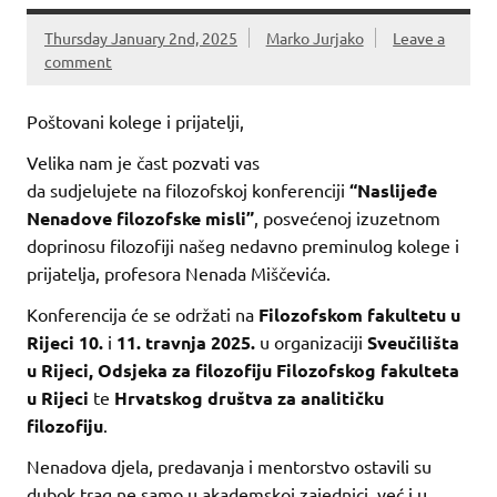
Thursday January 2nd, 2025
Marko Jurjako
Leave a
comment
Poštovani kolege i prijatelji,
Velika nam je čast pozvati vas
da sudjelujete na filozofskoj konferenciji
“Naslijeđe
Nenadove filozofske misli”
, posvećenoj izuzetnom
doprinosu filozofiji našeg nedavno preminulog kolege i
prijatelja, profesora Nenada Miščevića.
Konferencija će se održati na
Filozofskom fakultetu u
Rijeci 10.
i
11. travnja 2025.
u organizaciji
Sveučilišta
u Rijeci, Odsjeka za filozofiju Filozofskog fakulteta
u Rijeci
te
Hrvatskog društva za analitičku
filozofiju
.
Nenadova djela, predavanja i mentorstvo ostavili su
dubok trag ne samo u akademskoj zajednici, već i u