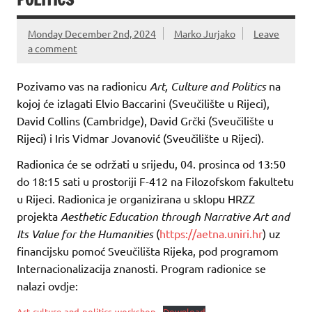
Monday December 2nd, 2024
Marko Jurjako
Leave
a comment
Pozivamo vas na radionicu
Art, Culture and Politics
na
kojoj će izlagati Elvio Baccarini (Sveučilište u Rijeci),
David Collins (Cambridge), David Grčki (Sveučilište u
Rijeci) i Iris Vidmar Jovanović (Sveučilište u Rijeci).
Radionica će se održati u srijedu, 04. prosinca od 13:50
do 18:15 sati u prostoriji F-412 na Filozofskom fakultetu
u Rijeci. Radionica je organizirana u sklopu HRZZ
projekta
Aesthetic Education through Narrative Art and
Its Value for the Humanities
(
https://aetna.uniri.hr
) uz
financijsku pomoć Sveučilišta Rijeka, pod programom
Internacionalizacija znanosti. Program radionice se
nalazi ovdje:
Art-culture-and-politics-workshop
Download