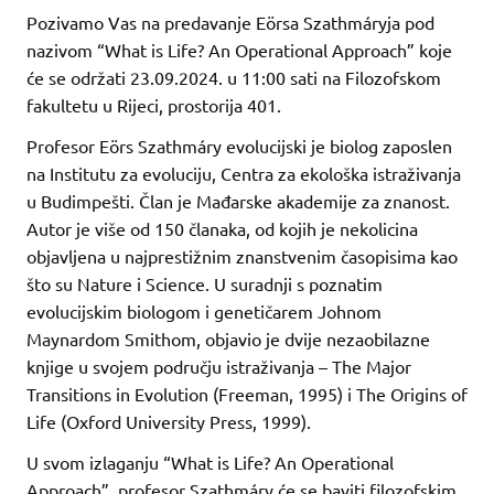
Pozivamo Vas na predavanje Eörsa Szathmáryja pod
nazivom “What is Life? An Operational Approach” koje
će se održati 23.09.2024. u 11:00 sati na Filozofskom
fakultetu u Rijeci, prostorija 401.
Profesor Eörs Szathmáry evolucijski je biolog zaposlen
na Institutu za evoluciju, Centra za ekološka istraživanja
u Budimpešti. Član je Mađarske akademije za znanost.
Autor je više od 150 članaka, od kojih je nekolicina
objavljena u najprestižnim znanstvenim časopisima kao
što su Nature i Science. U suradnji s poznatim
evolucijskim biologom i genetičarem Johnom
Maynardom Smithom, objavio je dvije nezaobilazne
knjige u svojem području istraživanja – The Major
Transitions in Evolution (Freeman, 1995) i The Origins of
Life (Oxford University Press, 1999).
U svom izlaganju “What is Life? An Operational
Approach”, profesor Szathmáry će se baviti filozofskim