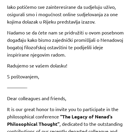
Iako potičemo sve zainteresirane da sudjeluju uživo,
osigurali smo i mogućnost online sudjelovanja za one
kojima dolazak u Rijeku predstavlja izazov.
Nadamo se da ćete nam se pridružiti u ovom posebnom
događaju kako bismo zajednički promišljali o Nenadovoj
bogatoj filozofskoj ostavštini te podijelili ideje
inspirirane njegovim radom.
Radujemo se vašem dolasku!
S poštovanjem,
————-
Dear colleagues and friends,
It is our great honor to invite you to participate in the
philosophical conference
“The Legacy of Nenad’s
Philosophical Thought”
, dedicated to the outstanding
contributions of our recently departed colleague and