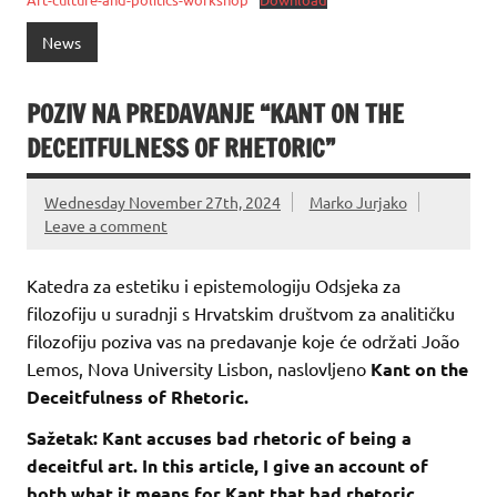
News
POZIV NA PREDAVANJE “KANT ON THE
DECEITFULNESS OF RHETORIC”
Wednesday November 27th, 2024
Marko Jurjako
Leave a comment
Katedra za estetiku i epistemologiju Odsjeka za
filozofiju u suradnji s Hrvatskim društvom za analitičku
filozofiju poziva vas na predavanje koje će održati João
Lemos, Nova University Lisbon, naslovljeno
Kant on the
Deceitfulness of Rhetoric.
Sažetak: Kant accuses bad rhetoric of being a
deceitful art. In this article, I give an account of
both what it means for Kant that bad rhetoric